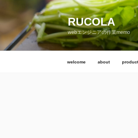
コ
ン
テ
RUCOLA
ン
webエンジニアの作業memo
ツ
へ
ス
キ
welcome
about
produc
ッ
プ