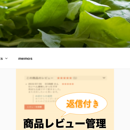
ts
memos