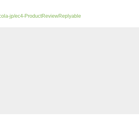
rucola-jp/ec4-ProductReviewReplyable