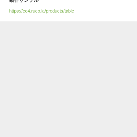
動作サンプル
https://ec4.ruco.la/products/table