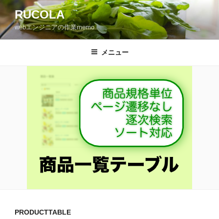
コ
RUCOLA
ン
webエンジニアの作業memo
テ
ン
ツ
メニュー
へ
ス
キ
ッ
プ
PRODUCTTABLE