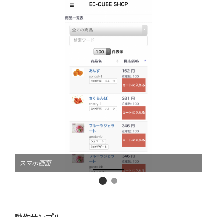
スマホ画面
P