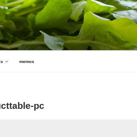
ts
memos
cttable-pc