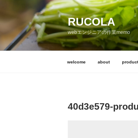
コ
ン
テ
RUCOLA
ン
webエンジニアの作業memo
ツ
へ
ス
キ
welcome
about
produc
ッ
プ
40d3e579-produ