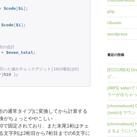
miscellaneous
= 
$code
[
$i
]
;
php
Ubuntu
 
$code
[
$i
]
;
wordpress
数桁の合計
 + 
$even_total
;
最近の投稿
ら引いた値がチェックデジット(10の場合は0)
[ECCUBE4]
r
)
%10 
)
;
ど…
[AWS] safari
ラーが出ちゃ
[chromebook
(12桁の通常タイプ)に変換してから計算する
(smb)をマウ
換がちょっとややこしい
[chromebook]
桁は0で固定されており、また末尾1桁はチェ
えるようにい
る文字列は2桁目から7桁目までの6文字に