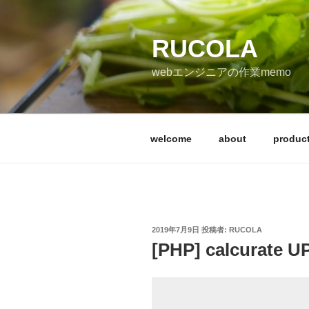
コ
ン
テ
RUCOLA
ン
webエンジニアの作業memo
ツ
へ
ス
キ
welcome
about
produc
ッ
プ
投
2019年7月9日
投稿者:
RUCOLA
稿
[PHP] calcurate U
日: