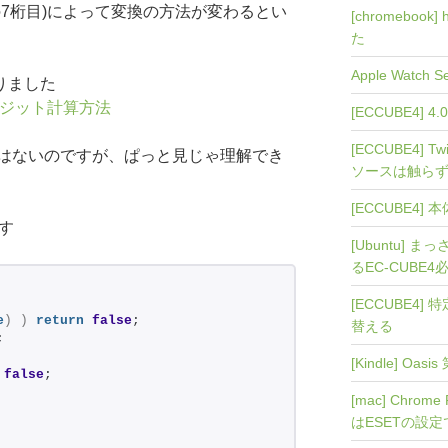
7桁目)によって変換の方法が変わるとい
[chromebook]
た
Apple Watch
りました
デジット計算方法
[ECCUBE4]
[ECCUBE4]
はないのですが、ぱっと見じゃ理解でき
ソースは触ら
[ECCUBE4
す
[Ubuntu] まっ
るEC-CUBE
[ECCUBE4] 
e
)
)
return
false
;
替える
;
[Kindle] O
false
;
[mac] Chro
はESETの設