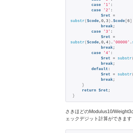
case
'1'
:
case
'2'
:
$ret
 = 
substr
(
$code
,0,3
)
.
$code
[
6
]
break
;
case
'3'
:
$ret
 = 
substr
(
$code
,0,4
)
.
'00000'
.
break
;
case
'4'
:
$ret
 = 
substr
break
;
default
:
$ret
 = 
substr
break
;
}
return
$ret
;
}
さきほどのModulus10/Wei
ェックデジット計算ができます