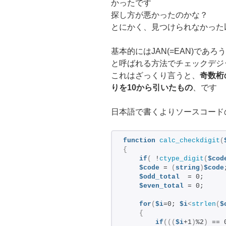
かったです
探し方が悪かったのかな？
とにかく、見つけられなかった
基本的にはJAN(=EAN)であろ
と呼ばれる方法でチェックデジ
これはざっくり言うと、
奇数桁
りを10から引いたもの
、です
日本語で書くよりソースコード
function
calc_checkdigit
(
{
if
(
 !
ctype_digit
(
$cod
$code
 = 
(
string
)
$code
$odd_total
  = 0;
$even_total
 = 0;
for
(
$i
=0; 
$i
<
strlen
(
$
{
if
(((
$i
+1
)
%2
)
 == 