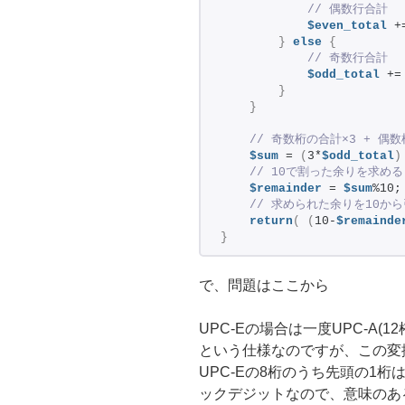
 // 偶数行合計
$even_total
 +
}
else
{
 // 奇数行合計
$odd_total
 +=
}
}
 // 奇数桁の合計×3 + 偶
$sum
 = 
(
3*
$odd_total
)
 // 10で割った余りを求める
$remainder
 = 
$sum
%10;
 // 求められた余りを10か
return
(
(
10-
$remainde
}
で、問題はここから
UPC-Eの場合は一度UPC-A
という仕様なのですが、この変
UPC-Eの8桁のうち先頭の1
ックデジットなので、意味のあ