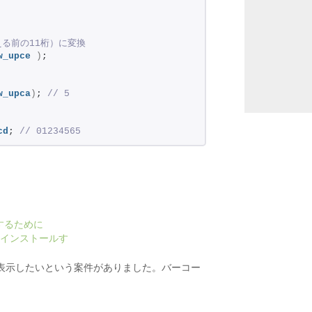
える前の11桁）に変換
w_upce
)
;
w_upca
)
;
 // 5
cd
;
 // 01234565
示するために
e2をインストールす
を表示したいという案件がありました。バーコー