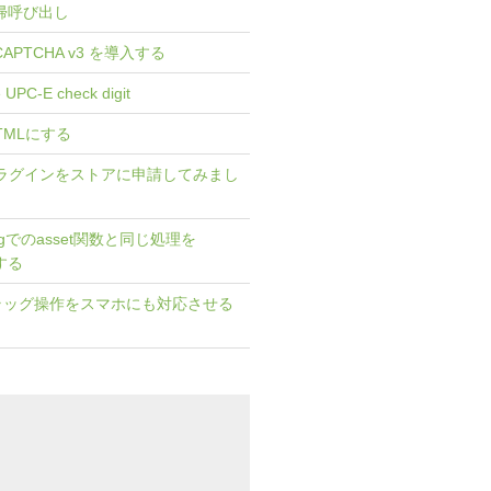
gで再帰呼び出し
eCAPTCHA v3 を導入する
e UPC-E check digit
HTMLにする
] プラグインをストアに申請してみまし
twigでのasset関数と同じ処理を
でする
I] ドラッグ操作をスマホにも対応させる