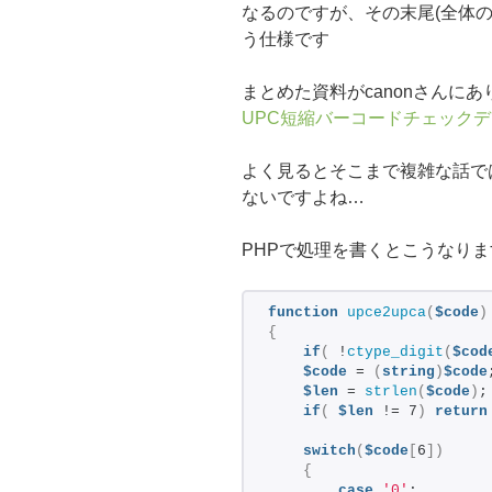
なるのですが、その末尾(全体の
う仕様です
まとめた資料がcanonさんにあ
UPC短縮バーコードチェック
よく見るとそこまで複雑な話で
ないですよね…
PHPで処理を書くとこうなりま
function
upce2upca
(
$code
)
{
if
(
 !
ctype_digit
(
$cod
$code
 = 
(
string
)
$code
$len
 = 
strlen
(
$code
)
;
if
(
$len
 != 7
)
return
switch
(
$code
[
6
])
{
case
'0'
: