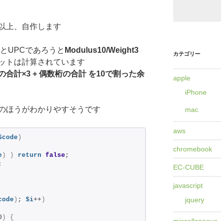
以上、自作します
うとUPCであろうと
Modulus10/Weight3
カテゴリー
ットは計算されています
の合計×3 + 偶数桁の合計 を10で割った余
apple
iPhone
のほうがわかりやすそうです
mac
aws
$code
)
chromebook
e
)
)
return
false
;
;
EC-CUBE
javascript
jquery
code
)
; 
$i
++
)
0
)
{