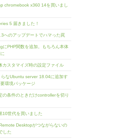
 hp chromebook x360 14を買いまし
 Series 5 届きました！
 4.0.3へのアップデートでハマった罠
 TwigにPHP関数を追加。もちろん本体
ずに
] 本体カスタマイズ時の設定ファイル
さらなUbuntu server 18.04に追加す
4必要環境パッケージ
特定の条件のときだけcontrollerを切り
asis 第10世代を買いました
me Remote Desktopがつながらないの
定でした