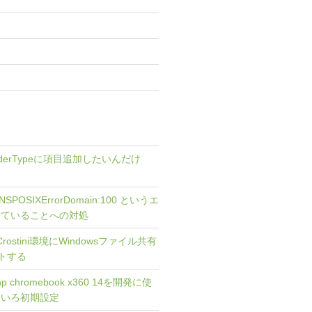
 OrderTypeに項目追加したいんだけ
で NSPOSIXErrorDomain:100 というエ
っていることへの対処
] Crostini環境にWindowsファイル共有
ントする
 hp chromebook x360 14を開発に使
ろいろ初期設定