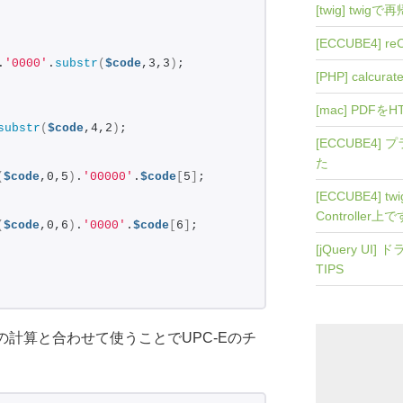
[twig] twi
[ECCUBE4] r
.
'0000'
.
substr
(
$code
,3,3
)
;
[PHP] calcurat
[mac] PDFを
substr
(
$code
,4,2
)
;
[ECCUBE4
た
(
$code
,0,5
)
.
'00000'
.
$code
[
5
]
;
[ECCUBE4] 
Controller上
(
$code
,0,6
)
.
'0000'
.
$code
[
6
]
;
[jQuery U
TIPS
ght3の計算と合わせて使うことでUPC-Eのチ