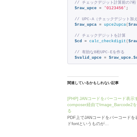
// チェックデジット計算前の7桁
$raw_upce
 = 
'0123456'
; 
// UPC-A（チェックデジット加
$raw_upca
 = 
upce2upca
(
$ra
// チェックデジットを計算
$cd
 = 
calc_checkdigit
(
$ra
// 有効な8桁UPC-Eを作る
$valid_upce
 = 
$raw_upce
.
$
関連しているかもしれない記事
[PHP] JANコードをバーコード表
composer経由でImage_Barcod
る
PDF上でJANコードをバーコード
ドfontというものが…