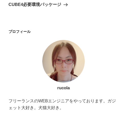
投
ー
CUBE4必要環境パッケージ
稿
シ
ョ
ン
プロフィール
rucola
フリーランスのWEBエンジニアをやっております。ガジ
ェット大好き。犬猫大好き。