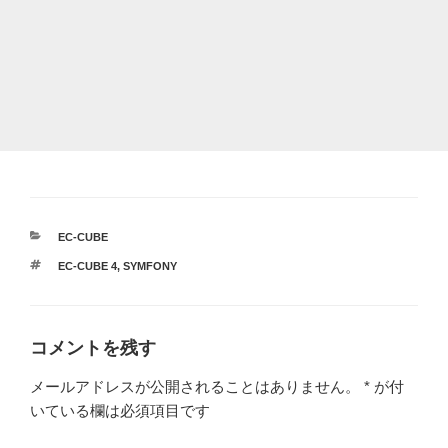
カ
EC-CUBE
テ
タ
EC-CUBE 4
,
SYMFONY
ゴ
グ
リ
ー
コメントを残す
メールアドレスが公開されることはありません。
*
が付
いている欄は必須項目です