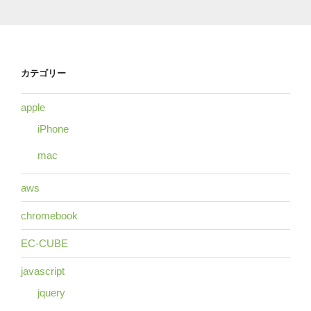
カテゴリー
apple
iPhone
mac
aws
chromebook
EC-CUBE
javascript
jquery