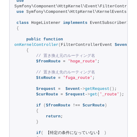
use
Symfony\Component\HttpKernel\Event\FilterControlle
use
 Symfony\Component\HttpKernel\KernelEvents;
class
 HogeListener 
implements
 EventSubscriberInte
{
public
function
onKernelController
(
FilterControllerEvent 
$event
)
{
 // 置き換え元のルーティング名
$fromRoute
 = 
'hoge_route'
;
 // 置き換え先のルーティング名
$toRoute
 = 
'fuga_route'
;
$request
 =  
$event
-
>
getRequest
()
;
$curRoute
 = 
$request
-
>
get
(
'_route'
)
;
if
(
$fromRoute
 !== 
$curRoute
)
{
return
;
}
if
(
 【特定の条件になっていない】 
)