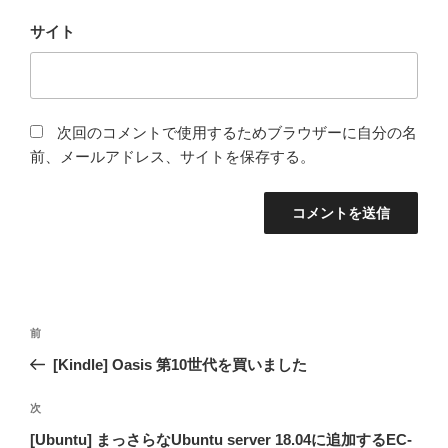
サイト
次回のコメントで使用するためブラウザーに自分の名
前、メールアドレス、サイトを保存する。
投
過
前
稿
去
[Kindle] Oasis 第10世代を買いました
ナ
の
ビ
投
次
次
稿
ゲ
の
[Ubuntu] まっさらなUbuntu server 18.04に追加するEC-