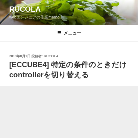
コ
RUCOLA
ン
webエンジニアの作業memo
テ
ン
ツ
メニュー
へ
ス
キ
投
2019年8月1日
投稿者:
RUCOLA
稿
ッ
[ECCUBE4] 特定の条件のときだけ
日:
プ
controllerを切り替える