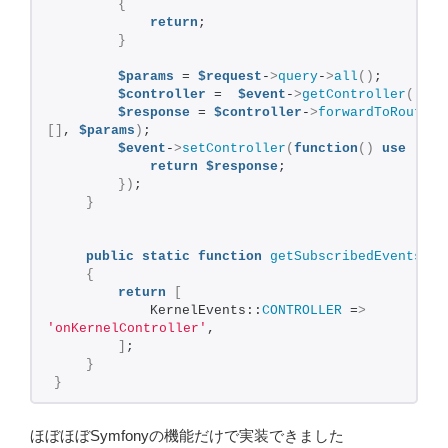
{
return
;
}
$params
 = 
$request
-
>
query
-
>
all
()
;
$controller
 =  
$event
-
>
getController
()[
0
]
$response
 = 
$controller
-
>
forwardToRoute
(
$
[]
, 
$params
)
;
$event
-
>
setController
(
function
()
use
(
$re
return
$response
;
})
;
}
public
static
function
getSubscribedEvents
()
{
return
[
            KernelEvents::
CONTROLLER
 =
>
'onKernelController'
,
]
;
}
}
ほぼほぼSymfonyの機能だけで実装できました