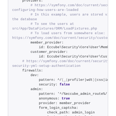
    providers:
 # https://symfony.com/doc/current/securit
configuring-how-users-are-loaded
 # In this example, users are stored via Do
the database
 # To see the users at 
src/App/DataFixtures/ORM/LoadFixtures.php
 # To load users from somewhere else: 
https://symfony.com/doc/current/security/custom_pr
        member_provider:
            id: Eccube\Security\Core\User\MemberP
        customer_provider:
            id: Eccube\Security\Core\User\Custome
 # https://symfony.com/doc/current/security.ht
security-yml-setup-authentication
    firewalls:
        dev:
            pattern: ^/
(
_
(
profiler|wdt
)
|css|image
            security: 
false
        admin:
            pattern: '^/%eccube_admin_route%/'
            anonymous: 
true
            provider: member_provider
            form_login_captcha:
                check_path: admin_login