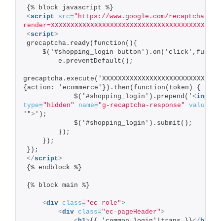
{% block javascript %}
<
script
src
=
"https://www.google.com/recaptcha/api
render=XXXXXXXXXXXXXXXXXXXXXXXXXXXXXXXXXXXXXXX"
>
</
<
script
>
grecaptcha.ready(function(){
    $('#shopping_login button').on('click',functi
        e.preventDefault();
grecaptcha.execute('XXXXXXXXXXXXXXXXXXXXXXXXXXXXXX
{action: 'ecommerce'}).then(function(token) {
            $('#shopping_login').prepend('
<
input
type
=
"hidden"
name
=
"g-recaptcha-response"
value
=
"'
'"
>
');
            $('#shopping_login').submit();
        });
    });
});
</
script
>
{% endblock %}
{% block main %}
<
div
class
=
"ec-role"
>
<
div
class
=
"ec-pageHeader"
>
<
h1
>
{{ 'common.login'|trans }}
</
h1
>