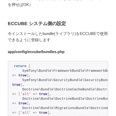
を押せばOK）
ECCUBE システム側の設定
今インストールしたbundle(ライブラリ)をECCUBEで使用
できるように登録します
app/config/eccube/bundles.php
return
[
    Symfony\Bundle\FrameworkBundle\FrameworkBundl
=
>
true
]
,
    Symfony\Bundle\SecurityBundle\SecurityBundle:
true
]
,
    Doctrine\Bundle\DoctrineCacheBundle\DoctrineC
=
>
[
'all'
 =
>
true
]
,
    Doctrine\Bundle\DoctrineBundle\DoctrineBundle
=
>
true
]
,
    Doctrine\Bundle\MigrationsBundle\DoctrineMigr
=
>
[
'all'
 =
>
true
]
,