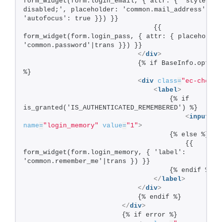
form_widget(form.login_email, { attr: { 'style' : 
disabled;', placeholder: 'common.mail_address'|tran
'autofocus': true }}) }}
                                {{ 
form_widget(form.login_pass, { attr: { placeholder:
'common.password'|trans }}) }}
</
div
>
                            {% if BaseInfo.option_
%}
<
div
class
=
"ec-checkb
<
label
>
                                    {% if 
is_granted('IS_AUTHENTICATED_REMEMBERED') %}
<
input
ty
name
=
"login_memory"
value
=
"1"
>
                                    {% else %}
                                        {{ 
form_widget(form.login_memory, { 'label': 
'common.remember_me'|trans }) }}
                                    {% endif %}
</
label
>
</
div
>
                            {% endif %}
</
div
>
                        {% if error %}