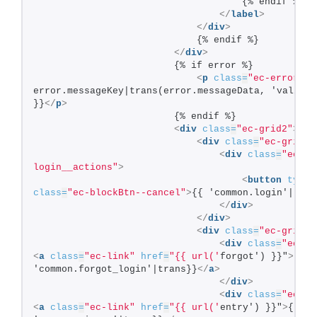
                                    {% endif %}
</
label
>
</
div
>
                            {% endif %}
</
div
>
                        {% if error %}
<
p
class
=
"ec-errorMes
error.messageKey|trans(error.messageData, 'validat
}}
</
p
>
                        {% endif %}
<
div
class
=
"ec-grid2"
>
<
div
class
=
"ec-grid2_
<
div
class
=
"ec-
login__actions"
>
<
button
type
=
class
=
"ec-blockBtn--cancel"
>
{{ 'common.login'|tran
</
div
>
</
div
>
<
div
class
=
"ec-grid2_
<
div
class
=
"ec-lo
<
a
class
=
"ec-link"
href
=
"{{ url('
forgot') }}"
>
{{ 
'common.forgot_login'|trans}}
</
a
>
</
div
>
<
div
class
=
"ec-lo
<
a
class
=
"ec-link"
href
=
"{{ url('
entry') }}"
>
{{ 