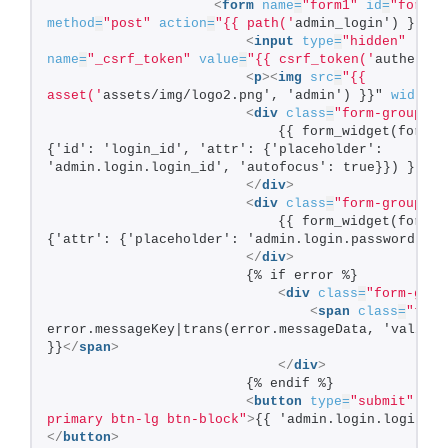
<
form
name
=
"form1"
id
=
"form1"
method
=
"post"
action
=
"{{ path('
admin_login') }}"
>
<
input
type
=
"hidden"
name
=
"_csrf_token"
value
=
"{{ csrf_token('
authentic
<
p
>
<
img
src
=
"{{ 
asset('
assets/img/logo2.png', 'admin') }}" 
width
=
"
<
div
class
=
"form-group"
>
                            {{ form_widget(form.lo
{'id': 'login_id', 'attr': {'placeholder': 
'admin.login.login_id', 'autofocus': true}}) }}
</
div
>
<
div
class
=
"form-group"
>
                            {{ form_widget(form.pa
{'attr': {'placeholder': 'admin.login.password'}})
</
div
>
                        {% if error %}
<
div
class
=
"form-grou
<
span
class
=
"text
error.messageKey|trans(error.messageData, 'validat
}}
</
span
>
</
div
>
                        {% endif %}
<
button
type
=
"submit"
cla
primary btn-lg btn-block"
>
{{ 'admin.login.login'|t
</
button
>