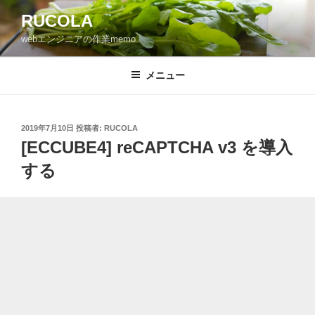
コ
RUCOLA
ン
webエンジニアの作業memo
テ
ン
ツ
メニュー
へ
ス
キ
投
2019年7月10日
投稿者:
RUCOLA
稿
ッ
[ECCUBE4] reCAPTCHA v3 を導入
日:
プ
する