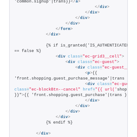
'common.signup'|trans}}
</
a
>
</
div
>
</
div
>
</
div
>
</
div
>
</
form
>
</
div
>
            {% if is_granted('IS_AUTHENTICATED_REM
== false %}
<
div
class
=
"ec-grid3__cell"
>
<
div
class
=
"ec-guest"
>
<
div
class
=
"ec-guest__inn
<
p
>
{{ 
'front.shopping.guest_purchase_message'|trans }}
</
<
div
class
=
"ec-guest_
class
=
"ec-blockBtn--cancel"
href
=
"{{ url('
shopping
}}"
>
{{ 'front.shopping.guest_purchase'|trans }}
</
a
</
div
>
</
div
>
</
div
>
</
div
>
            {% endif %}
</
div
>