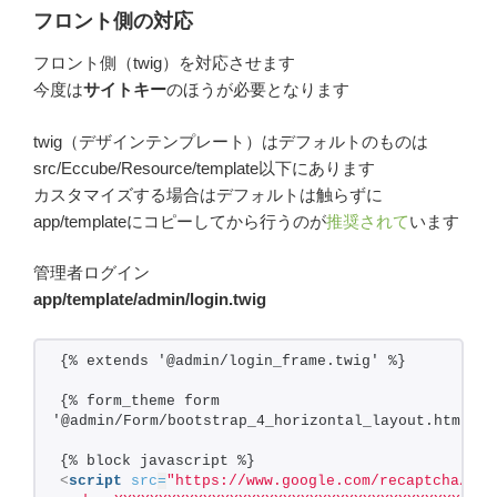
フロント側の対応
フロント側（twig）を対応させます
今度は
サイトキー
のほうが必要となります
twig（デザインテンプレート）はデフォルトのものは
src/Eccube/Resource/template以下にあります
カスタマイズする場合はデフォルトは触らずに
app/templateにコピーしてから行うのが
推奨されて
います
管理者ログイン
app/template/admin/login.twig
{% extends '@admin/login_frame.twig' %}
{% form_theme form 
'@admin/Form/bootstrap_4_horizontal_layout.html.tw
{% block javascript %}
<
script
src
=
"https://www.google.com/recaptcha/api