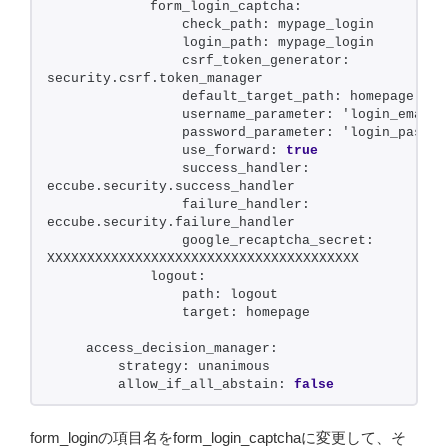
            form_login_captcha:
                check_path: mypage_login
                login_path: mypage_login
                csrf_token_generator: 
security.csrf.token_manager
                default_target_path: homepage
                username_parameter: 'login_email'
                password_parameter: 'login_pass'
                use_forward: 
true
                success_handler: 
eccube.security.success_handler
                failure_handler: 
eccube.security.failure_handler
                google_recaptcha_secret: 
XXXXXXXXXXXXXXXXXXXXXXXXXXXXXXXXXXXXXXX
            logout:
                path: logout
                target: homepage
    access_decision_manager:
        strategy: unanimous
        allow_if_all_abstain: 
false
form_loginの項目名をform_login_captchaに変更して、そ