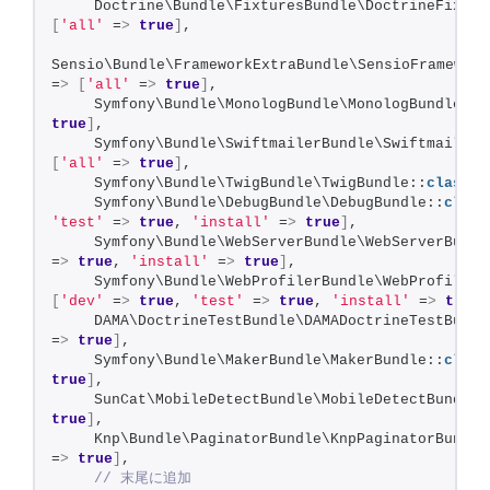
    Doctrine\Bundle\FixturesBundle\DoctrineFixtur
[
'all'
 =
>
true
]
,
Sensio\Bundle\FrameworkExtraBundle\SensioFramework
=
>
[
'all'
 =
>
true
]
,
    Symfony\Bundle\MonologBundle\MonologBundle::
c
true
]
,
    Symfony\Bundle\SwiftmailerBundle\SwiftmailerB
[
'all'
 =
>
true
]
,
    Symfony\Bundle\TwigBundle\TwigBundle::
class
 =
    Symfony\Bundle\DebugBundle\DebugBundle::
class
'test'
 =
>
true
, 
'install'
 =
>
true
]
,
    Symfony\Bundle\WebServerBundle\WebServerBundl
=
>
true
, 
'install'
 =
>
true
]
,
    Symfony\Bundle\WebProfilerBundle\WebProfilerB
[
'dev'
 =
>
true
, 
'test'
 =
>
true
, 
'install'
 =
>
true
]
    DAMA\DoctrineTestBundle\DAMADoctrineTestBundl
=
>
true
]
,
    Symfony\Bundle\MakerBundle\MakerBundle::
class
true
]
,
    SunCat\MobileDetectBundle\MobileDetectBundle:
true
]
,
    Knp\Bundle\PaginatorBundle\KnpPaginatorBundle
=
>
true
]
,
 // 末尾に追加