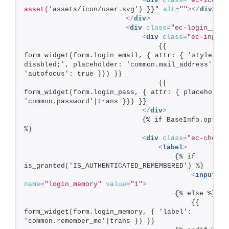
<
div
class
=
"ec-icon"
>
asset('
assets/icon/user.svg') }}" 
alt
=
""
>
</
div
>
</
div
>
<
div
class
=
"ec-login__inp
<
div
class
=
"ec-input"
                                {{ 
form_widget(form.login_email, { attr: { 'style' : 
disabled;', placeholder: 'common.mail_address'|tran
'autofocus': true }}) }}
                                {{ 
form_widget(form.login_pass, { attr: { placeholder:
'common.password'|trans }}) }}
</
div
>
                            {% if BaseInfo.option_
%}
<
div
class
=
"ec-checkb
<
label
>
                                    {% if 
is_granted('IS_AUTHENTICATED_REMEMBERED') %}
<
input
ty
name
=
"login_memory"
value
=
"1"
>
                                    {% else %}
                                        {{ 
form_widget(form.login_memory, { 'label': 
'common.remember_me'|trans }) }}