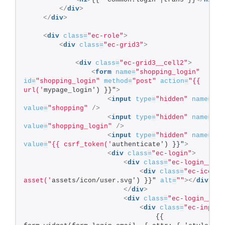
</
div
>
</
div
>
<
div
class
=
"ec-role"
>
<
div
class
=
"ec-grid3"
>
<
div
class
=
"ec-grid3__cell2"
>
<
form
name
=
"shopping_login"
id
=
"shopping_login"
method
=
"post"
action
=
"{{ 
url('
mypage_login') }}"
>
<
input
type
=
"hidden"
name
=
"_t
value
=
"shopping"
/>
<
input
type
=
"hidden"
name
=
"_f
value
=
"shopping_login"
/>
<
input
type
=
"hidden"
name
=
"_c
value
=
"{{ csrf_token('
authenticate') }}"
>
<
div
class
=
"ec-login"
>
<
div
class
=
"ec-login__ico
<
div
class
=
"ec-icon"
>
asset('
assets/icon/user.svg') }}" 
alt
=
""
>
</
div
>
</
div
>
<
div
class
=
"ec-login__inp
<
div
class
=
"ec-input"
                                {{ 