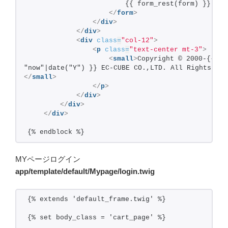
                        {{ form_rest(form) }}
</
form
>
</
div
>
</
div
>
<
div
class
=
"col-12"
>
<
p
class
=
"text-center mt-3"
>
<
small
>
Copyright © 2000-{{ 
"now"|date("Y") }} EC-CUBE CO.,LTD. All Rights Res
</
small
>
</
p
>
</
div
>
</
div
>
</
div
>
{% endblock %}
MYページログイン
app/template/default/Mypage/login.twig
{% extends 'default_frame.twig' %}
{% set body_class = 'cart_page' %}