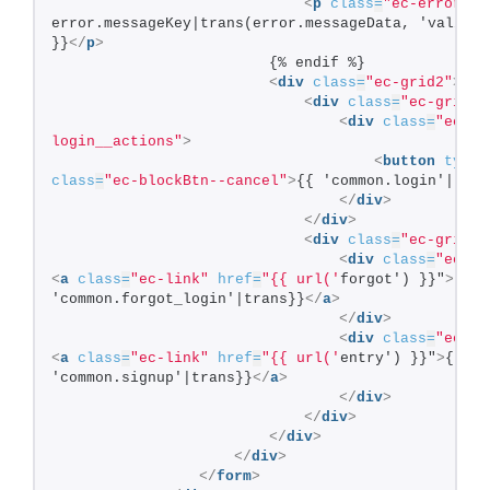
<
p
class
=
"ec-errorMes
error.messageKey|trans(error.messageData, 'validat
}}
</
p
>
                        {% endif %}
<
div
class
=
"ec-grid2"
>
<
div
class
=
"ec-grid2_
<
div
class
=
"ec-
login__actions"
>
<
button
type
=
class
=
"ec-blockBtn--cancel"
>
{{ 'common.login'|tran
</
div
>
</
div
>
<
div
class
=
"ec-grid2_
<
div
class
=
"ec-lo
<
a
class
=
"ec-link"
href
=
"{{ url('
forgot') }}"
>
{{ 
'common.forgot_login'|trans}}
</
a
>
</
div
>
<
div
class
=
"ec-lo
<
a
class
=
"ec-link"
href
=
"{{ url('
entry') }}"
>
{{ 
'common.signup'|trans}}
</
a
>
</
div
>
</
div
>
</
div
>
</
div
>
</
form
>