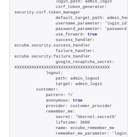
                login_path: admin_login
                csrf_token_generator: 
security.csrf.token_manager
                default_target_path: admin_homepa
                username_parameter: 'login_id'
                password_parameter: 'password'
                use_forward: 
true
                success_handler: 
eccube.security.success_handler
                failure_handler: 
eccube.security.failure_handler
                google_recaptcha_secret: 
XXXXXXXXXXXXXXXXXXXXXXXXXXXXXXXXXXXXXXX
            logout:
                path: admin_logout
                target: admin_login
        customer:
            pattern: ^/
            anonymous: 
true
            provider: customer_provider
            remember_me:
                secret: '%kernel.secret%'
                lifetime: 3600
                name: eccube_remember_me
                remember_me_parameter: 'login_mem