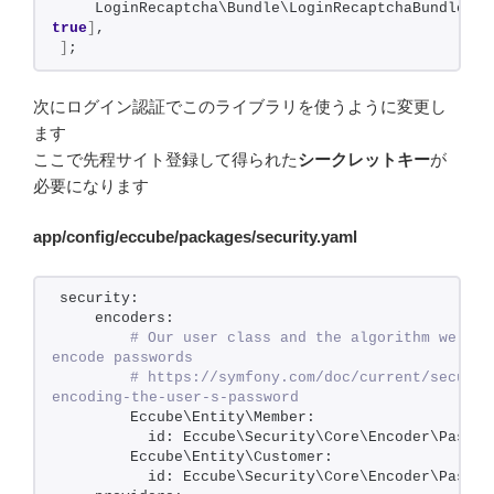
    LoginRecaptcha\Bundle\LoginRecaptchaBundle::
c
true
]
,
]
;
次にログイン認証でこのライブラリを使うように変更し
ます
ここで先程サイト登録して得られた
シークレットキー
が
必要になります
app/config/eccube/packages/security.yaml
security:
    encoders:
 # Our user class and the algorithm we'll u
encode passwords
 # https://symfony.com/doc/current/securit
encoding-the-user-s-password
        Eccube\Entity\Member:
          id: Eccube\Security\Core\Encoder\Passwo
        Eccube\Entity\Customer:
          id: Eccube\Security\Core\Encoder\Passwo