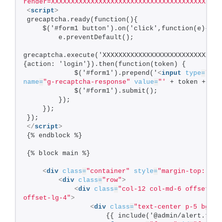
render=XXXXXXXXXXXXXXXXXXXXXXXXXXXXXXXXXXXXXXX"
>
</
<
script
>
grecaptcha.ready(function(){
    $('#form1 button').on('click',function(e){
        e.preventDefault();
grecaptcha.execute('XXXXXXXXXXXXXXXXXXXXXXXXXXXXXX
{action: 'login'}).then(function(token) {
            $('#form1').prepend('
<
input
type
=
"hid
name
=
"g-recaptcha-response"
value
=
"'
 + token + '"
>
            $('#form1').submit();
        });
    });
});
</
script
>
{% endblock %}
{% block main %}
<
div
class
=
"container"
style
=
"margin-top: 150
<
div
class
=
"row"
>
<
div
class
=
"col-12 col-md-6 offset-md
offset-lg-4"
>
<
div
class
=
"text-center p-5 bg-wh
                    {{ include('@admin/alert.twig