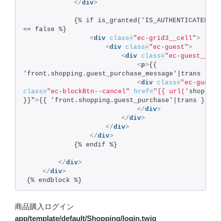
</
div
>
            {% if is_granted('IS_AUTHENTICATED_REM
== false %}
<
div
class
=
"ec-grid3__cell"
>
<
div
class
=
"ec-guest"
>
<
div
class
=
"ec-guest__inn
<
p
>
{{ 
'front.shopping.guest_purchase_message'|trans }}
</
<
div
class
=
"ec-guest_
class
=
"ec-blockBtn--cancel"
href
=
"{{ url('
shopping
}}"
>
{{ 'front.shopping.guest_purchase'|trans }}
</
a
</
div
>
</
div
>
</
div
>
</
div
>
            {% endif %}
</
div
>
</
div
>
{% endblock %}
商品購入ログイン
app/template/default/Shopping/login.twig