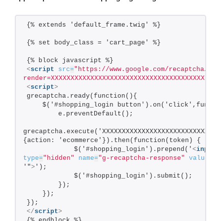
{% extends 'default_frame.twig' %}
{% set body_class = 'cart_page' %}
{% block javascript %}
<
script
src
=
"https://www.google.com/recaptcha/api
render=XXXXXXXXXXXXXXXXXXXXXXXXXXXXXXXXXXXXXXX"
>
</
<
script
>
grecaptcha.ready(function(){
    $('#shopping_login button').on('click',functi
        e.preventDefault();
grecaptcha.execute('XXXXXXXXXXXXXXXXXXXXXXXXXXXXXX
{action: 'ecommerce'}).then(function(token) {
            $('#shopping_login').prepend('
<
input
type
=
"hidden"
name
=
"g-recaptcha-response"
value
=
"'
'"
>
');
            $('#shopping_login').submit();
        });
    });
});
</
script
>
{% endblock %}