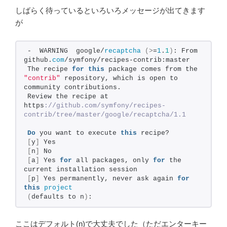
しばらく待っているといろいろメッセージが出てきます
が
-  WARNING  google/
recaptcha
(>
=
1
.
1
)
: From 
github.
com
/symfony/recipes-contrib:master
The recipe 
for
this
 package comes from the 
"contrib"
 repository, which is open to 
community contributions.
Review the recipe at 
https
://github.com/symfony/recipes-
contrib/tree/master/google/recaptcha/1.1
Do
 you want to execute 
this
 recipe?
[
y
]
 Yes
[
n
]
 No
[
a
]
 Yes 
for
 all packages, only 
for
 the 
current installation session
[
p
]
 Yes permanently, never ask again 
for
this
project
(
defaults to n
)
: 
ここはデフォルト(n)で大丈夫でした（ただエンターキー