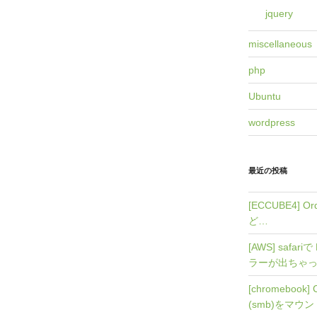
jquery
miscellaneous
php
Ubuntu
wordpress
最近の投稿
[ECCUBE4]
ど…
[AWS] safari
ラーが出ちゃ
[chromebook
(smb)をマウ