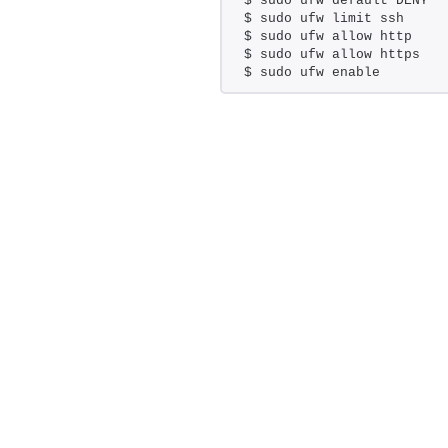
$ sudo ufw default DENY
$ sudo ufw limit ssh
$ sudo ufw allow http
$ sudo ufw allow https
$ sudo ufw enable