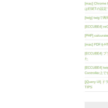
[mac] Chro
はESETの設
[twig] twi
[ECCUBE4] r
[PHP] calcurat
[mac] PDFを
[ECCUBE4
た
[ECCUBE4] 
Controller上
[jQuery U
TIPS