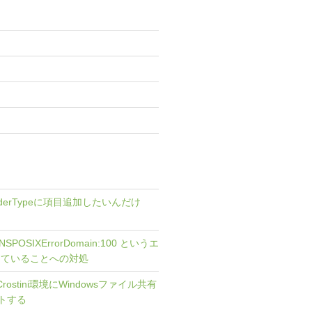
 OrderTypeに項目追加したいんだけ
で NSPOSIXErrorDomain:100 というエ
っていることへの対処
] Crostini環境にWindowsファイル共有
ントする