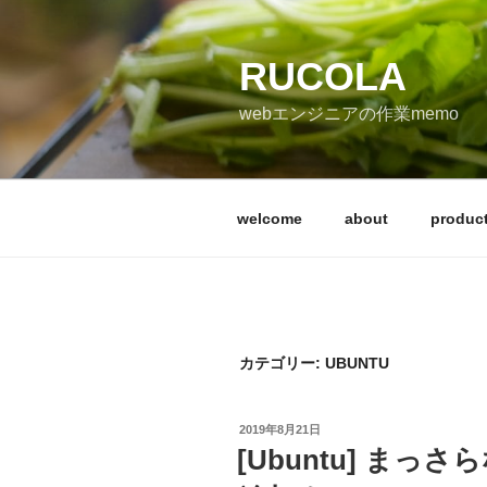
コ
ン
テ
RUCOLA
ン
webエンジニアの作業memo
ツ
へ
ス
キ
welcome
about
produc
ッ
プ
カテゴリー: UBUNTU
投
2019年8月21日
稿
[Ubuntu] まっさらな
日: