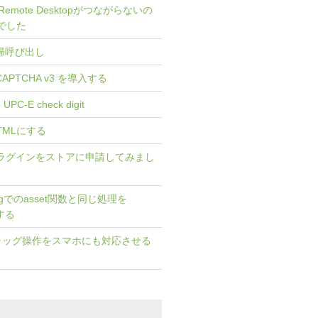
me Remote Desktopがつながらないの
定でした
gで再帰呼び出し
eCAPTCHA v3 を導入する
e UPC-E check digit
HTMLにする
] プラグインをストアに申請してみまし
twigでのasset関数と同じ処理を
でする
I] ドラッグ操作をスマホにも対応させる