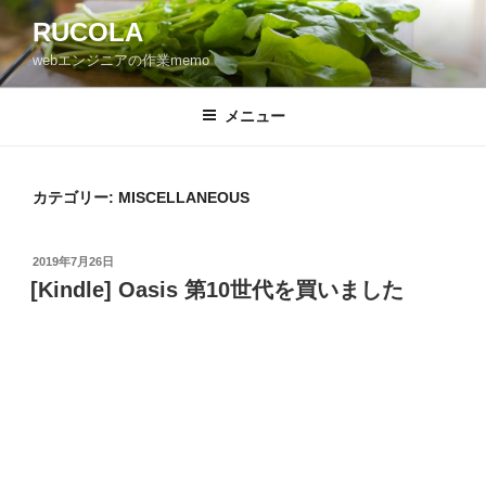
コ
RUCOLA
ン
webエンジニアの作業memo
テ
ン
ツ
メニュー
へ
ス
キ
カテゴリー: MISCELLANEOUS
ッ
プ
投
2019年7月26日
稿
[Kindle] Oasis 第10世代を買いました
日: