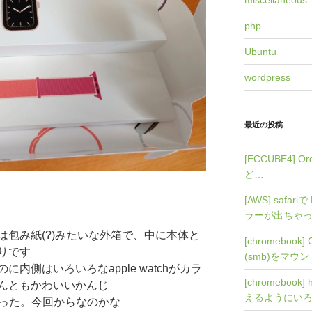
miscellaneous
php
Ubuntu
wordpress
最近の投稿
[ECCUBE4]
ど…
[AWS] safari
ラーが出ちゃ
包み紙(?)みたいな外箱で、中に本体と
[chromebook
りです
(smb)をマウ
内側はいろいろなapple watchがカラ
[chromebook]
んともかわいいかんじ
えるようにい
なかった。今回からなのかな