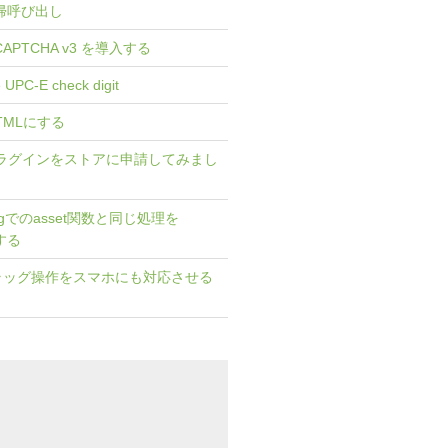
gで再帰呼び出し
eCAPTCHA v3 を導入する
e UPC-E check digit
HTMLにする
] プラグインをストアに申請してみまし
twigでのasset関数と同じ処理を
でする
I] ドラッグ操作をスマホにも対応させる