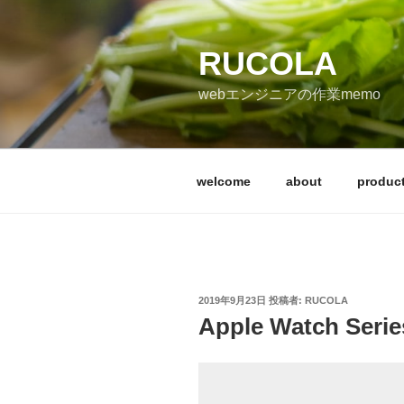
コ
ン
テ
RUCOLA
ン
webエンジニアの作業memo
ツ
へ
ス
キ
welcome
about
produc
ッ
プ
投
2019年9月23日
投稿者:
RUCOLA
稿
Apple Watch Se
日: