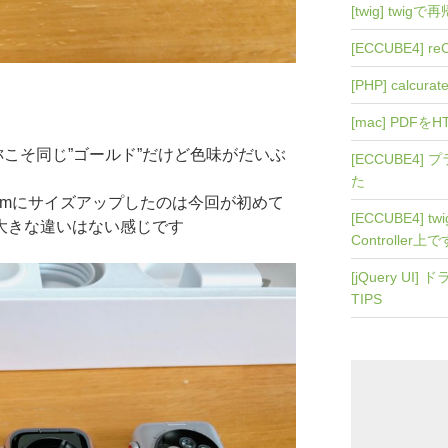
[twig] twi
[ECCUBE4] r
[PHP] calcurat
[mac] PDFを
は、名称こそ同じ”ゴールド”だけど色味がだいぶ
[ECCUBE4
た
40mmにサイズアップしたのは今回が初めて
[ECCUBE4] 
は大きな違いはない感じです
Controller上
[jQuery U
TIPS