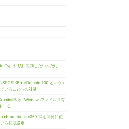
 OrderTypeに項目追加したいんだけ
で NSPOSIXErrorDomain:100 というエ
っていることへの対処
] Crostini環境にWindowsファイル共有
ントする
 hp chromebook x360 14を開発に使
ろいろ初期設定