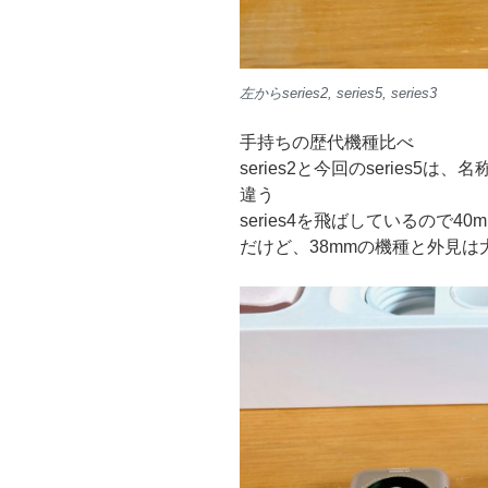
左からseries2, series5, series3
手持ちの歴代機種比べ
series2と今回のseries5
違う
series4を飛ばしているので
だけど、38mmの機種と外見