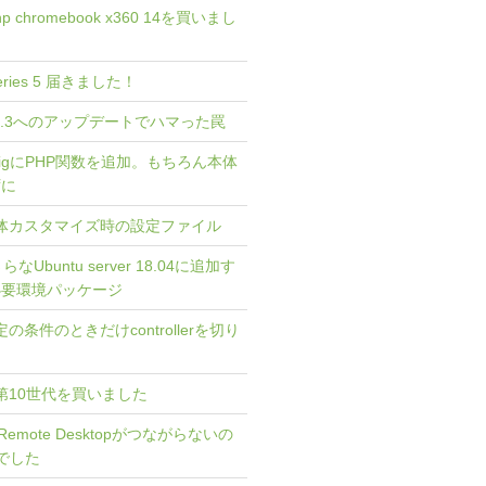
 hp chromebook x360 14を買いまし
 Series 5 届きました！
 4.0.3へのアップデートでハマった罠
 TwigにPHP関数を追加。もちろん本体
ずに
] 本体カスタマイズ時の設定ファイル
さらなUbuntu server 18.04に追加す
4必要環境パッケージ
特定の条件のときだけcontrollerを切り
asis 第10世代を買いました
me Remote Desktopがつながらないの
定でした