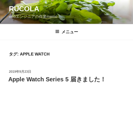
コ
RUCOLA
ン
webエンジニアの作業memo
テ
ン
ツ
メニュー
へ
ス
キ
タグ: APPLE WATCH
ッ
プ
投
2019年9月23日
稿
Apple Watch Series 5 届きました！
日: