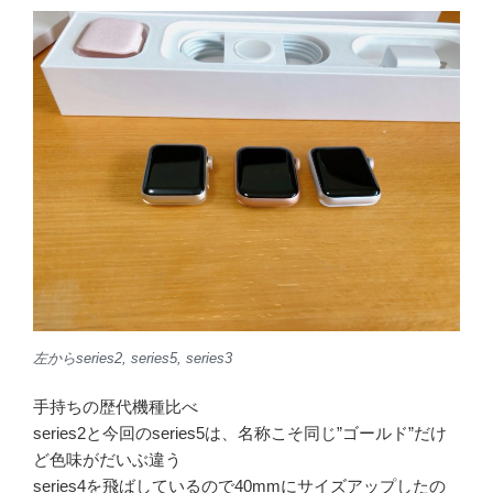
左からseries2, series5, series3
手持ちの歴代機種比べ
series2と今回のseries5は、名称こそ同じ”ゴールド”だけ
ど色味がだいぶ違う
series4を飛ばしているので40mmにサイズアップしたの