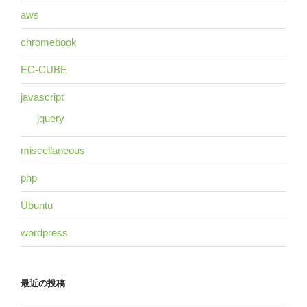
aws
chromebook
EC-CUBE
javascript
jquery
miscellaneous
php
Ubuntu
wordpress
最近の投稿