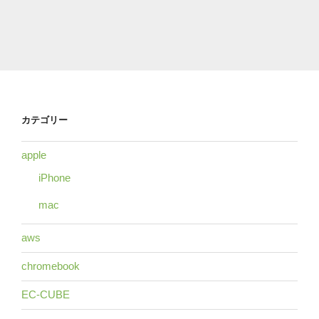
カテゴリー
apple
iPhone
mac
aws
chromebook
EC-CUBE