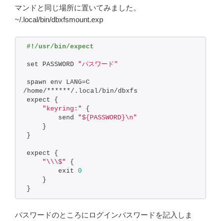
マンドと同じ場所に置いてみました。
~/.local/bin/dbxfsmount.exp
#!/usr/bin/expect
set PASSWORD 
"パスワード"
spawn env LANG=C 
/home/******/.local/bin/dbxfs
expect {
"keyring:"
 {
        send 
"${PASSWORD}\n"
    }
}
expect {
"\\\$"
 {
        exit 
0
    }
}
パスワードのところにログインパスワードを記入しま