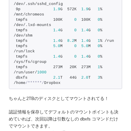
/dev/.ssh/sshd_config
9p              
1.9
G  572K  
1.9
G   
1
% 
/mnt/chromeos
tmpfs           100K     
0
  100K   
0
% 
/dev/.lxd-mounts
tmpfs           
1.4
G     
0
1.4
G   
0
% 
/dev/shm
tmpfs           
1.4
G  
8.2
M  
1.4
G   
1
% /run
tmpfs           
5.0
M     
0
5.0
M   
0
% 
/run/lock
tmpfs           
1.4
G     
0
1.4
G   
0
% 
/sys/fs/cgroup
tmpfs           273M   20K  273M   
1
% 
/run/user/
1000
dbxfs           
2.1
T   44G  
2.0
T   
3
% 
/home
/******/
Dropbox
ちゃんと2TBのディスクとしてマウントされてる！
認証情報を保存してデフォルトのマウントポイントも決
めていれば、次回以降は引数なしの dbxfs コマンドだけ
でマウントできます。