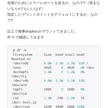
改善のためにエラーレポートを送るか、なのでY（望まな
いならnでもいいはず）
指定したマウントポイントをデフォルトにするか、なの
でY
以上で無事dropboxがマウントできました。
df -h で確認してみます
$ df -h
Filesystem      Size  Used Avail Use% 
Mounted on
/dev/vdb        
6.8
G  
3.3
G  
3.2
G  
52
% /
none            492K     
0
  492K   
0
% /dev
devtmpfs        
1.4
G     
0
1.4
G   
0
% 
/dev/tty
/dev/vdb        
6.8
G  
3.3
G  
3.2
G  
52
% 
/dev/wl0
tmpfs           100K     
0
  100K   
0
% 
/dev/lxd
run             
1.4
G   24K  
1.4
G   
1
% 
/dev/.host_ip
/dev/root       153M  150M  280K 
100
% 