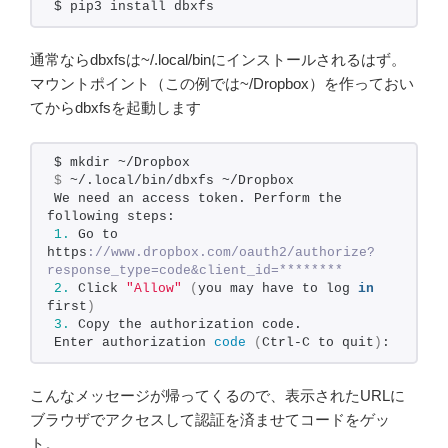
$ pip3 install dbxfs
通常ならdbxfsは~/.local/binにインストールされるはず。
マウントポイント（この例では~/Dropbox）を作っておい
てからdbxfsを起動します
$ mkdir ~/Dropbox
$
 ~/.local/bin/dbxfs ~/Dropbox
We need an access token. Perform the 
following steps:
1.
 Go to 
https
://www.dropbox.com/oauth2/authorize?
response_type=code&client_id=********
2.
 Click 
"Allow"
(
you may have to log 
in
first
)
3.
 Copy the authorization code.
Enter authorization 
code
(
Ctrl-C to quit
)
: 
こんなメッセージが帰ってくるので、表示されたURLに
ブラウザでアクセスして認証を済ませてコードをゲッ
ト。