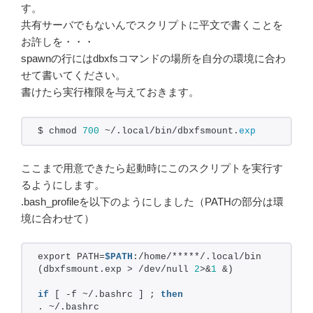
す。
共有サーバでもないんでスクリプトに平文で書くことを
お許しを・・・
spawnの行にはdbxfsコマンドの場所を自分の環境に合わ
せて書いてください。
書けたら実行権限を与えておきます。
$ chmod 
700
 ~/.local/bin/dbxfsmount.
exp
ここまで用意できたら起動時にこのスクリプトを実行す
るようにします。
.bash_profileを以下のようにしました（PATHの部分は環
境に合わせて）
export PATH=
$PATH
:/home/*****/.local/bin
(dbxfsmount.exp > /dev/null 
2
>&
1
 &)
if
 [ -f ~/.bashrc ] ; 
then
. ~/.bashrc