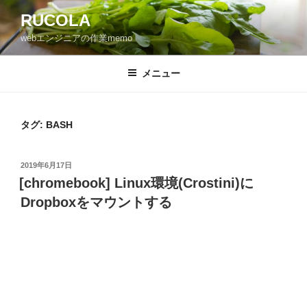
コ
RUCOLA
ン
webエンジニアの作業memo
テ
ン
ツ
メニュー
へ
ス
キ
タグ: BASH
ッ
プ
投
2019年6月17日
稿
[chromebook] Linux環境(Crostini)に
日:
Dropboxをマウントする