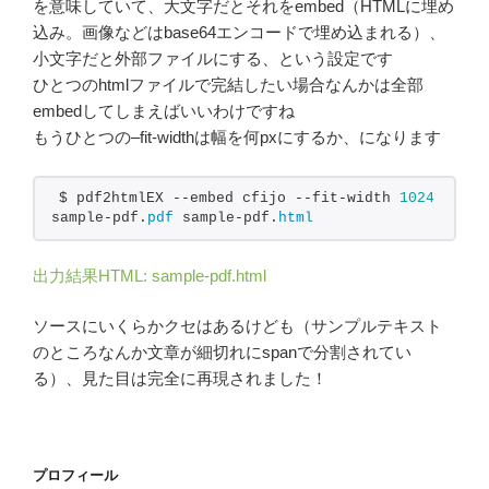
を意味していて、大文字だとそれをembed（HTMLに埋め
込み。画像などはbase64エンコードで埋め込まれる）、
小文字だと外部ファイルにする、という設定です
ひとつのhtmlファイルで完結したい場合なんかは全部
embedしてしまえばいいわけですね
もうひとつの–fit-widthは幅を何pxにするか、になります
$ pdf2htmlEX --embed cfijo --fit-width 
1024
sample-pdf.
pdf
 sample-pdf.
html
出力結果HTML: sample-pdf.html
ソースにいくらかクセはあるけども（サンプルテキスト
のところなんか文章が細切れにspanで分割されてい
る）、見た目は完全に再現されました！
プロフィール