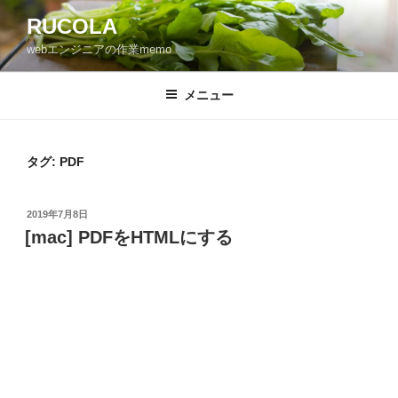
コ
RUCOLA
ン
webエンジニアの作業memo
テ
ン
ツ
メニュー
へ
ス
キ
タグ: PDF
ッ
プ
投
2019年7月8日
稿
[mac] PDFをHTMLにする
日: