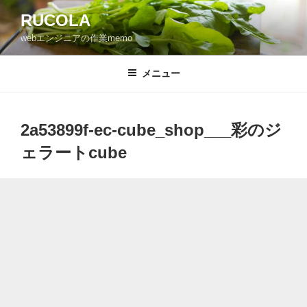
コ
RUCOLA
ン
webエンジニアの作業memo
テ
ン
ツ
メニュー
へ
ス
キ
2a53899f-ec-cube_shop___彩のジ
ッ
ェラートcube
プ