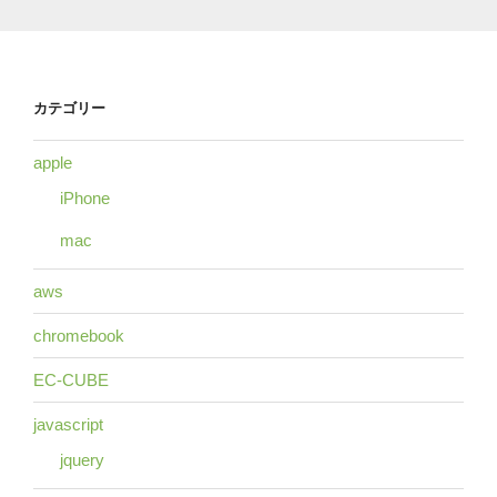
カテゴリー
apple
iPhone
mac
aws
chromebook
EC-CUBE
javascript
jquery