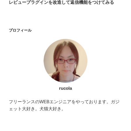
の
レビュープラグインを改造して返信機能をつけてみる
ビ
投
稿
ゲ
ー
プロフィール
シ
ョ
ン
rucola
フリーランスのWEBエンジニアをやっております。ガジ
ェット大好き。犬猫大好き。