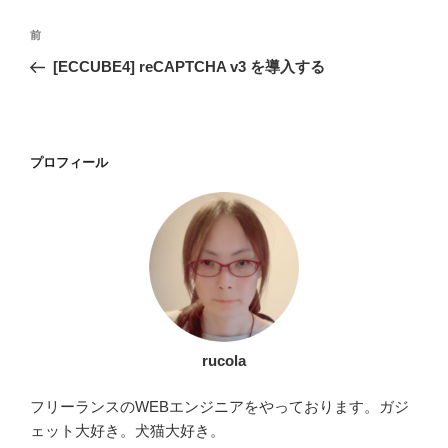
投
過
前
稿
去
[ECCUBE4] reCAPTCHA v3 を導入する
ナ
の
ビ
投
稿
ゲ
ー
プロフィール
シ
ョ
ン
rucola
フリーランスのWEBエンジニアをやっております。ガジ
ェット大好き。犬猫大好き。