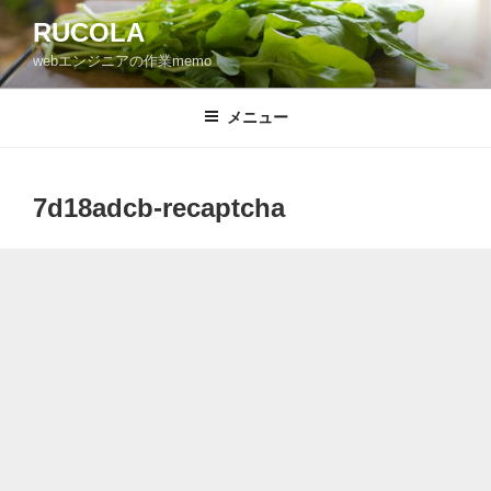
コ
RUCOLA
ン
webエンジニアの作業memo
テ
ン
ツ
メニュー
へ
ス
キ
7d18adcb-recaptcha
ッ
プ