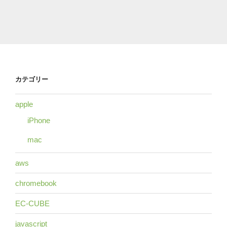
カテゴリー
apple
iPhone
mac
aws
chromebook
EC-CUBE
javascript