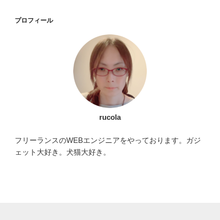
稿
ゲ
ー
プロフィール
シ
ョ
ン
rucola
フリーランスのWEBエンジニアをやっております。ガジ
ェット大好き。犬猫大好き。