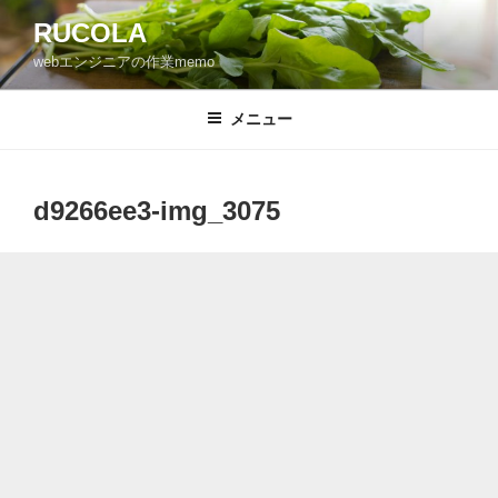
コ
RUCOLA
ン
webエンジニアの作業memo
テ
ン
ツ
メニュー
へ
ス
キ
d9266ee3-img_3075
ッ
プ