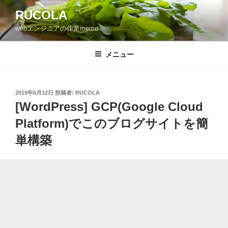
コ
RUCOLA
ン
webエンジニアの作業memo
テ
ン
ツ
メニュー
へ
ス
キ
投
2019年6月12日
投稿者:
RUCOLA
稿
ッ
[WordPress] GCP(Google Cloud
日:
プ
Platform)でこのブログサイトを簡
単構築