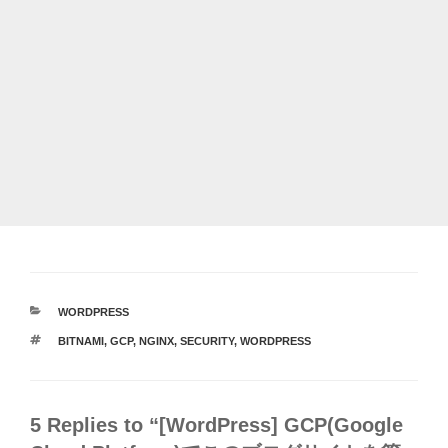
カ
WORDPRESS
テ
タ
BITNAMI
,
GCP
,
NGINX
,
SECURITY
,
WORDPRESS
ゴ
グ
リ
ー
5 Replies to “[WordPress] GCP(Google