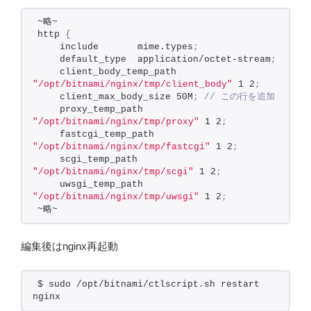
~略~
http 
{
    include       mime.types
;
    default_type  application/octet-stream
;
    client_body_temp_path  
"/opt/bitnami/nginx/tmp/client_body"
 1 2
;
    client_max_body_size 50M
; // この行を追加
    proxy_temp_path 
"/opt/bitnami/nginx/tmp/proxy"
 1 2
;
    fastcgi_temp_path 
"/opt/bitnami/nginx/tmp/fastcgi"
 1 2
;
    scgi_temp_path 
"/opt/bitnami/nginx/tmp/scgi"
 1 2
;
    uwsgi_temp_path 
"/opt/bitnami/nginx/tmp/uwsgi"
 1 2
;
~略~
編集後はnginx再起動
$ sudo /opt/bitnami/ctlscript.sh restart 
nginx