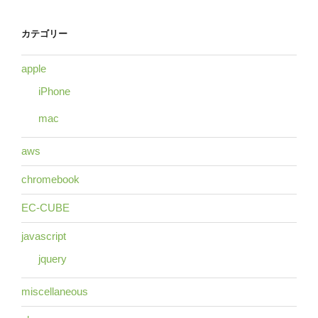
カテゴリー
apple
iPhone
mac
aws
chromebook
EC-CUBE
javascript
jquery
miscellaneous