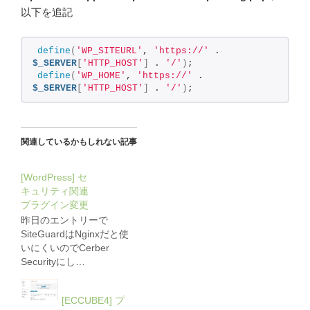
以下を追記
define
(
'WP_SITEURL'
, 
'https://'
 . 
$_SERVER
[
'HTTP_HOST'
]
 . 
'/'
)
;
define
(
'WP_HOME'
, 
'https://'
 . 
$_SERVER
[
'HTTP_HOST'
]
 . 
'/'
)
;
関連しているかもしれない記事
[WordPress] セ
キュリティ関連
プラグイン変更
昨日のエントリーで
SiteGuardはNginxだと使
いにくいのでCerber
Securityにし…
[ECCUBE4] プ