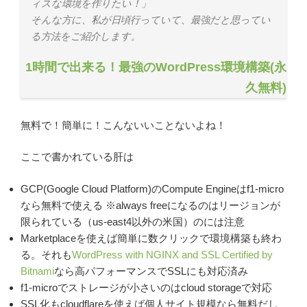
ィスな環境を作りたい！」
そんな方に、私が日頃行っていて、最強だと思ってい
る方法をご紹介します。
1時間で出来る！最強のWordPress環境構築(永
久無料)
無料で！簡単に！こんないいことないよね！
ここで書かれている肝は
GCP(Google Cloud Platform)のCompute Engineはf1-micro
なら無料で使える ※always freeになるのはリージョンが
限られている（us-east4以外の米国）のには注意
Marketplaceを使えば簡単に数クリックで環境構築も終わ
る。それも
WordPress with NGINX and SSL Certified by
Bitnami
なら高パフォーマンスでSSLにも対応済み
f1-microでストレージが小さいのはcloud storageで対応
SSL化もcloudflareを使えば個人サイト規模なら無料だし