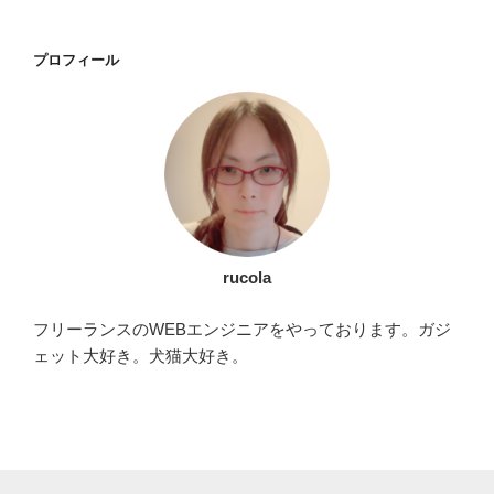
稿
ゲ
ー
プロフィール
シ
ョ
ン
rucola
フリーランスのWEBエンジニアをやっております。ガジ
ェット大好き。犬猫大好き。