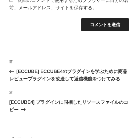
次回のコメントで使用するためブラウザーに自分の名
前、メールアドレス、サイトを保存する。
投
過
前
稿
去
[ECCUBE] ECCUBE4のプラグインを学ぶために商品
ナ
の
レビュープラグインを改造して返信機能をつけてみる
ビ
投
稿
ゲ
次
次
の
ー
[ECCUBE4] プラグインに同梱したリソースファイルのコ
投
シ
ピー
稿
ョ
ン