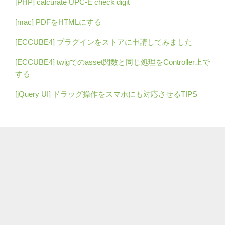
[PHP] calcurate UPC-E check digit
[mac] PDFをHTMLにする
[ECCUBE4] プラグインをストアに申請してみました
[ECCUBE4] twigでのasset関数と同じ処理をController上で
する
[jQuery UI] ドラッグ操作をスマホにも対応させるTIPS