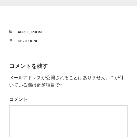
カ
APPLE
,
IPHONE
テ
タ
IOS
,
IPHONE
ゴ
グ
リ
ー
コメントを残す
メールアドレスが公開されることはありません。
*
が付
いている欄は必須項目です
コメント