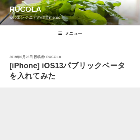
コ
RUCOLA
ン
webエンジニアの作業memo
テ
ン
ツ
メニュー
へ
ス
キ
投
2019年6月25日
投稿者:
RUCOLA
稿
ッ
[iPhone] iOS13パブリックベータ
日:
プ
を入れてみた